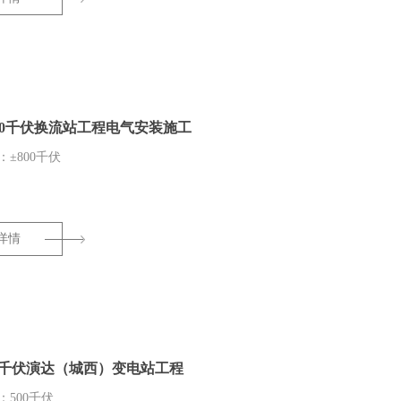
00千伏换流站工程电气安装施工
±800千伏
详情
0千伏演达（城西）变电站工程
：500千伏