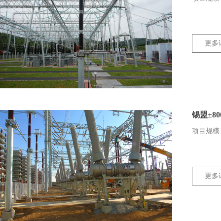
更多
锡盟±8
项目规模：
更多