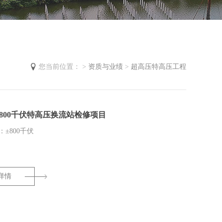
您当前位置： >
资质与业绩
>
超高压特高压工程
800千伏特高压换流站检修项目
±800千伏
详情