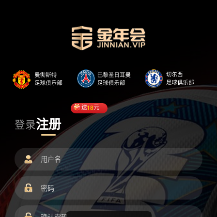
送
18
元
注册
登录