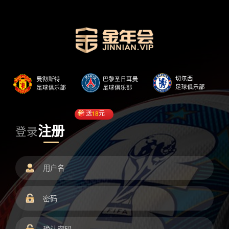
送
18
元
注册
登录