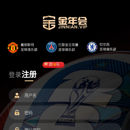
送
18
元
注册
登录