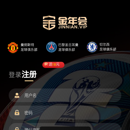
送
18
元
注册
登录